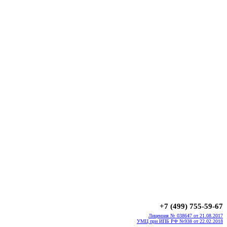
+7 (499) 755-59-67
Лицензия № 038647 от 21.08.2017
УМЦ при ИПБ РФ №938 от 22.02.2018