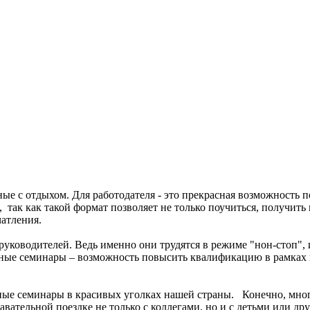
 с отдыхом. Для работодателя - это прекрасная возможность п
 так как такой формат позволяет не только поучиться, получить
чатления.
уководителей. Ведь именно они трудятся в режиме "нон-стоп", 
здные семинары – возможность повысить квалификацию в рамка
ные семинары в красивых уголках нашей страны. Конечно, мног
авательной поездке не только с коллегами, но и с детьми или д