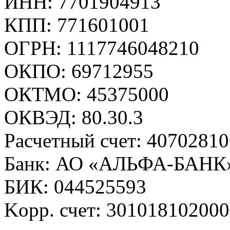
ИНН: 7701904913
КПП: 771601001
ОГРН: 1117746048210
ОКПО: 69712955
ОКТМО: 45375000
ОКВЭД: 80.30.3
Расчетный счет: 4070281
Банк: АО «АЛЬФА-БАНК
БИК: 044525593
Kорр. счет: 30101810200