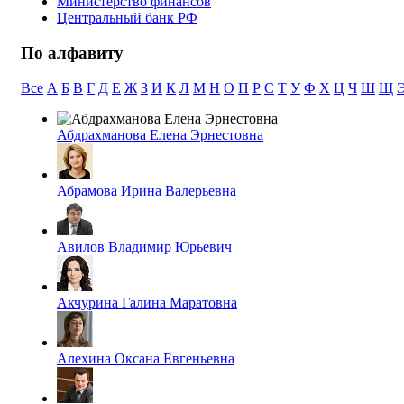
Министерство финансов
Центральный банк РФ
По алфавиту
Все
А
Б
В
Г
Д
Е
Ж
З
И
К
Л
М
Н
О
П
Р
С
Т
У
Ф
Х
Ц
Ч
Ш
Щ
Абдрахманова Елена Эрнестовна
Абрамова Ирина Валерьевна
Авилов Владимир Юрьевич
Акчурина Галина Маратовна
Алехина Оксана Евгеньевна