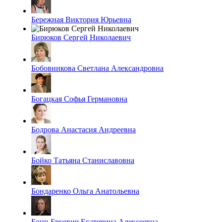
Бережная Виктория Юрьевна
Бирюков Сергей Николаевич
Бобовникова Светлана Александровна
Богацкая Софья Германовна
Бодрова Анастасия Андреевна
Бойко Татьяна Станиславовна
Бондаренко Ольга Анатольевна
Бонч-Бруевич Екатерина Алексеевна