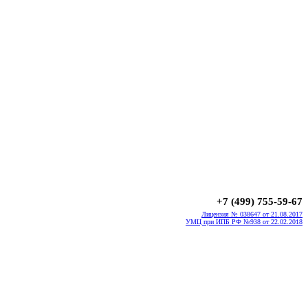
+7 (499) 755-59-67
Лицензия № 038647 от 21.08.2017
УМЦ при ИПБ РФ №938 от 22.02.2018