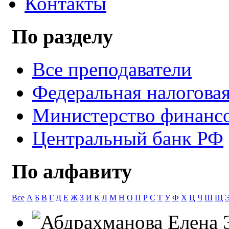
Контакты
По разделу
Все преподаватели
Федеральная налогова
Министерство финанс
Центральный банк РФ
По алфавиту
Все
А
Б
В
Г
Д
Е
Ж
З
И
К
Л
М
Н
О
П
Р
С
Т
У
Ф
Х
Ц
Ч
Ш
Щ