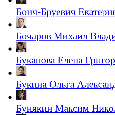
Бонч-Бруевич Екатери
Бочаров Михаил Влад
Буканова Елена Григо
Букина Ольга Алексан
Бунякин Максим Нико