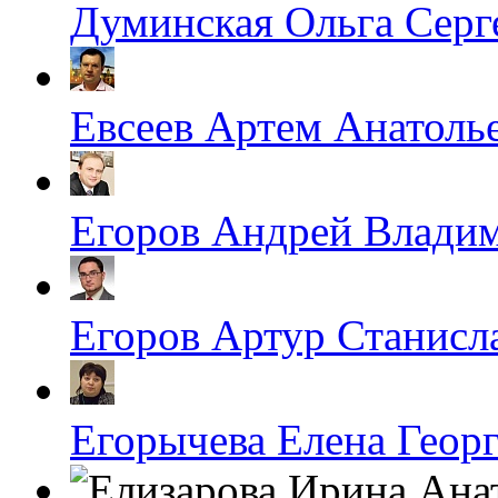
Думинская Ольга Серг
Евсеев Артем Анатоль
Егоров Андрей Влади
Егоров Артур Станисл
Егорычева Елена Геор