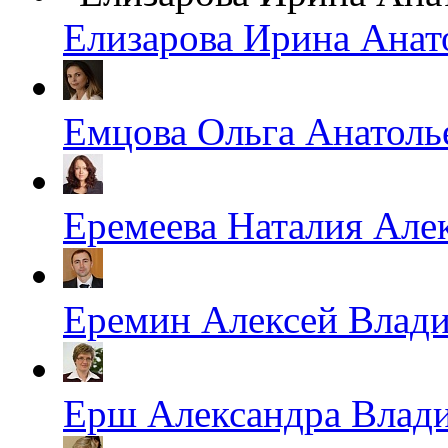
Елизарова Ирина Анат
Емцова Ольга Анатоль
Еремеева Наталия Але
Еремин Алексей Влад
Ерш Александра Влад