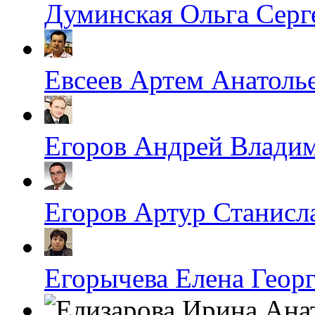
Думинская Ольга Серг
Евсеев Артем Анатоль
Егоров Андрей Влади
Егоров Артур Станисл
Егорычева Елена Геор