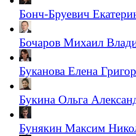
Бонч-Бруевич Екатери
Бочаров Михаил Влад
Буканова Елена Григо
Букина Ольга Алексан
Бунякин Максим Нико