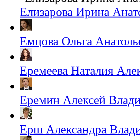
Елизарова Ирина Анат
Емцова Ольга Анатоль
Еремеева Наталия Але
Еремин Алексей Влад
Ерш Александра Влад