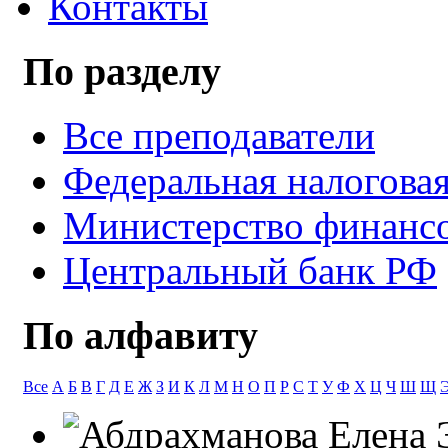
Контакты
По разделу
Все преподаватели
Федеральная налогова
Министерство финанс
Центральный банк РФ
По алфавиту
Все
А
Б
В
Г
Д
Е
Ж
З
И
К
Л
М
Н
О
П
Р
С
Т
У
Ф
Х
Ц
Ч
Ш
Щ