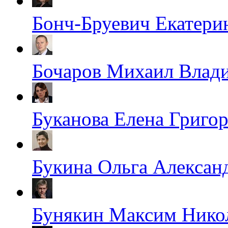
Бонч-Бруевич Екатери
Бочаров Михаил Влад
Буканова Елена Григо
Букина Ольга Алексан
Бунякин Максим Нико