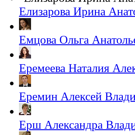
Елизарова Ирина Анат
Емцова Ольга Анатоль
Еремеева Наталия Але
Еремин Алексей Влад
Ерш Александра Влад