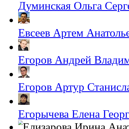
Думинская Ольга Серг
Евсеев Артем Анатоль
Егоров Андрей Влади
Егоров Артур Станисл
Егорычева Елена Геор