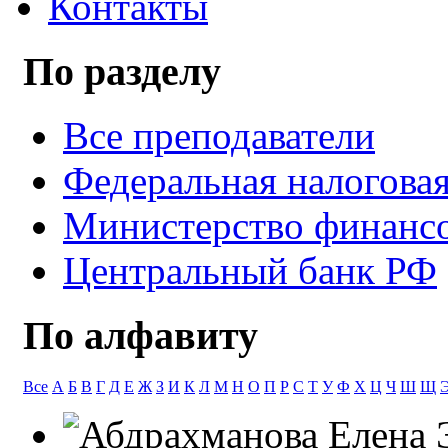
Контакты
По разделу
Все преподаватели
Федеральная налогова
Министерство финанс
Центральный банк РФ
По алфавиту
Все
А
Б
В
Г
Д
Е
Ж
З
И
К
Л
М
Н
О
П
Р
С
Т
У
Ф
Х
Ц
Ч
Ш
Щ