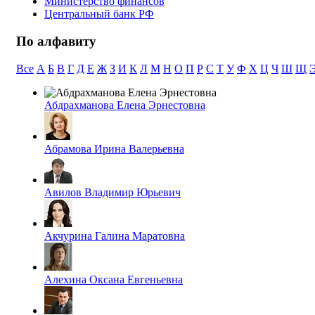
Министерство финансов
Центральный банк РФ
По алфавиту
Все
А
Б
В
Г
Д
Е
Ж
З
И
К
Л
М
Н
О
П
Р
С
Т
У
Ф
Х
Ц
Ч
Ш
Щ
Абдрахманова Елена Эрнестовна
Абрамова Ирина Валерьевна
Авилов Владимир Юрьевич
Акчурина Галина Маратовна
Алехина Оксана Евгеньевна