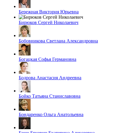
Бережная Виктория Юрьевна
Бирюков Сергей Николаевич
Бобовникова Светлана Александровна
Богацкая Софья Германовна
Бодрова Анастасия Андреевна
Бойко Татьяна Станиславовна
Бондаренко Ольга Анатольевна
Бонч-Бруевич Екатерина Алексеевна