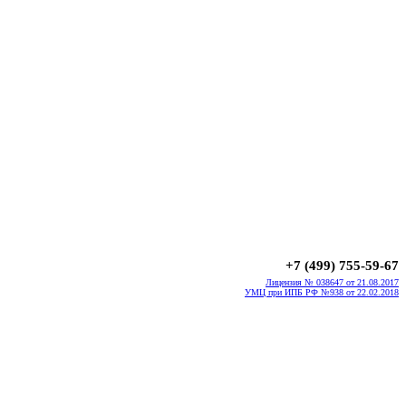
+7 (499) 755-59-67
Лицензия № 038647 от 21.08.2017
УМЦ при ИПБ РФ №938 от 22.02.2018