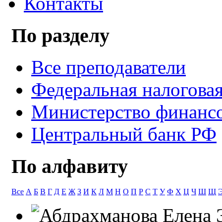
Контакты
По разделу
Все преподаватели
Федеральная налогова
Министерство финанс
Центральный банк РФ
По алфавиту
Все
А
Б
В
Г
Д
Е
Ж
З
И
К
Л
М
Н
О
П
Р
С
Т
У
Ф
Х
Ц
Ч
Ш
Щ