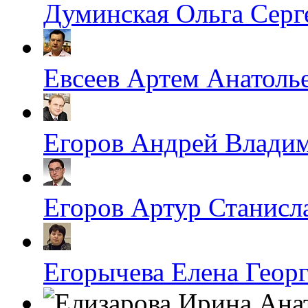
Думинская Ольга Серг
Евсеев Артем Анатоль
Егоров Андрей Влади
Егоров Артур Станисл
Егорычева Елена Геор