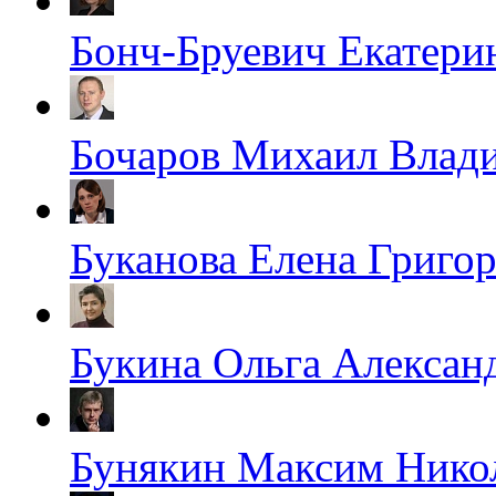
Бонч-Бруевич Екатери
Бочаров Михаил Влад
Буканова Елена Григо
Букина Ольга Алексан
Бунякин Максим Нико