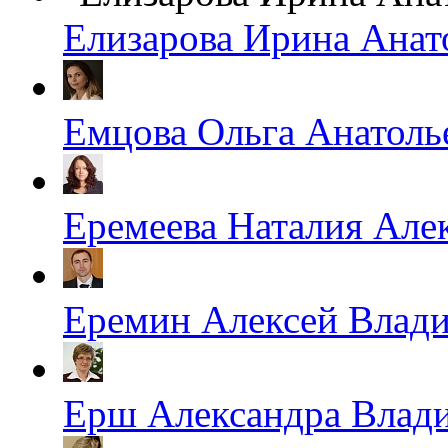
Елизарова Ирина Анат
Емцова Ольга Анатоль
Еремеева Наталия Але
Еремин Алексей Влад
Ерш Александра Влад