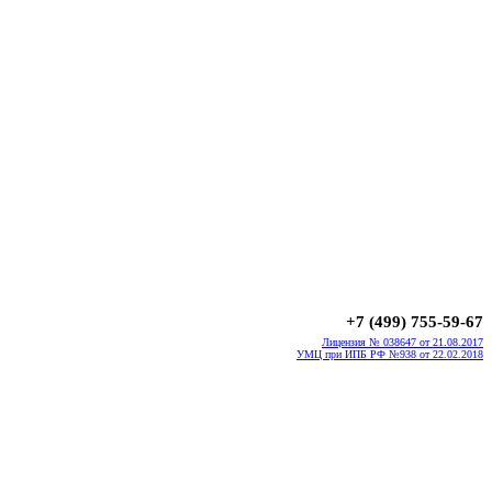
+7 (499) 755-59-67
Лицензия № 038647 от 21.08.2017
УМЦ при ИПБ РФ №938 от 22.02.2018