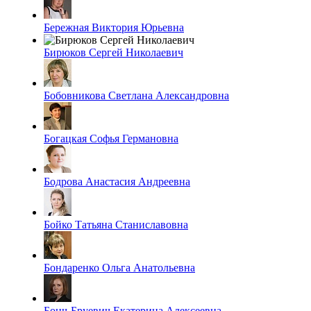
Бережная Виктория Юрьевна
Бирюков Сергей Николаевич
Бобовникова Светлана Александровна
Богацкая Софья Германовна
Бодрова Анастасия Андреевна
Бойко Татьяна Станиславовна
Бондаренко Ольга Анатольевна
Бонч-Бруевич Екатерина Алексеевна