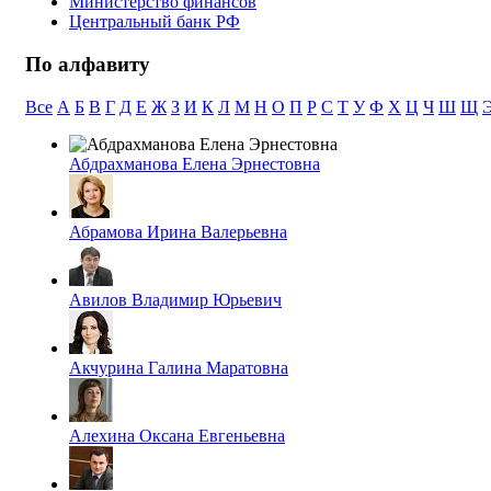
Министерство финансов
Центральный банк РФ
По алфавиту
Все
А
Б
В
Г
Д
Е
Ж
З
И
К
Л
М
Н
О
П
Р
С
Т
У
Ф
Х
Ц
Ч
Ш
Щ
Абдрахманова Елена Эрнестовна
Абрамова Ирина Валерьевна
Авилов Владимир Юрьевич
Акчурина Галина Маратовна
Алехина Оксана Евгеньевна